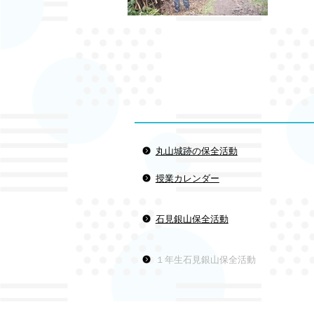
丸山城跡の保全活動
授業カレンダー
石見銀山保全活動
１年生石見銀山保全活動