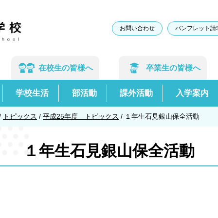
お問い合わせ
パンフレット請
在校生の
皆様へ
卒業生の
皆様へ
学校生活
部活動
課外活動
入学案内
/
トピックス
/
平成25年度 トピックス
/
１年生石見銀山保全活動
１年生石見銀山保全活動