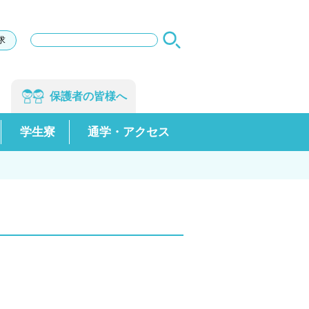
サ
求
イ
ト
内
検
保護者の
皆様へ
索
学生寮
通学・アクセス