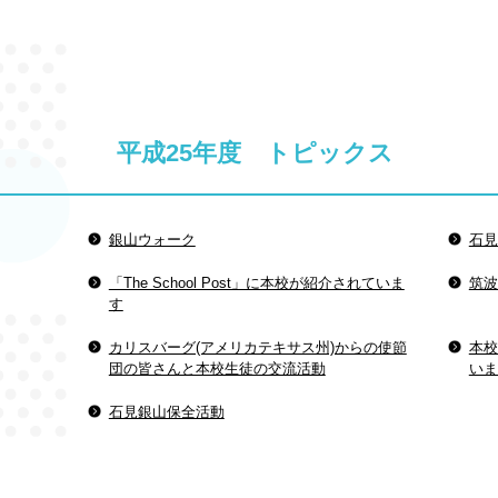
平成25年度 トピックス
銀山ウォーク
石見
「The School Post」に本校が紹介されていま
筑波
す
カリスバーグ(アメリカテキサス州)からの使節
本校
団の皆さんと本校生徒の交流活動
いま
石見銀山保全活動