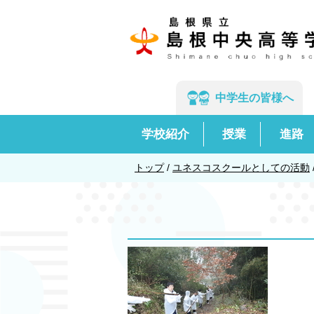
このページの本文へ
中学生の
皆様へ
学校紹介
授業
進路
現
トップ
/
ユネスコスクールとしての活動
在
の
位
置：