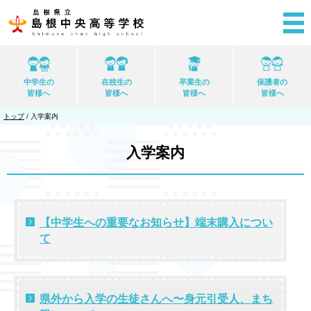
このページの本文へ
中学生の
在校生の
卒業生の
保護者の
皆様へ
皆様へ
皆様へ
皆様へ
現
トップ
/
入学案内
在
の
位
入学案内
置：
【中学生への重要なお知らせ】端末購入につい
て
県外から入学の生徒さんへ〜身元引受人、まち