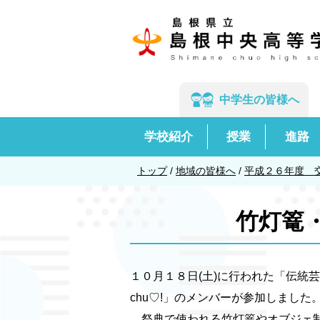
このページの本文へ
中学生の
皆様へ
学校紹介
授業
進路
現
トップ
/
地域の皆様へ
/
平成２６年度 
在
の
竹灯篭
位
置：
１０月１８日(土)に行われた「伝統
chu♡!」のメンバーが参加しました
祭典で使われる竹灯篭やオブジェ制