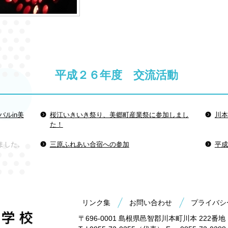
平成２６年度 交流活動
バルin美
桜江いきいき祭り、美郷町産業祭に参加しまし
川本
た！
ました。
三原ふれあい合宿への参加
平成
リンク集
お問い合わせ
プライバシ
〒696-0001 島根県邑智郡川本町川本 222番地