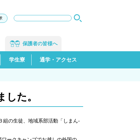
サ
求
イ
ト
内
検
保護者の
皆様へ
索
学生寮
通学・アクセス
ました。
３組の生徒、地域系部活動「しまん-
際ワークキャンプでお越しの外国の