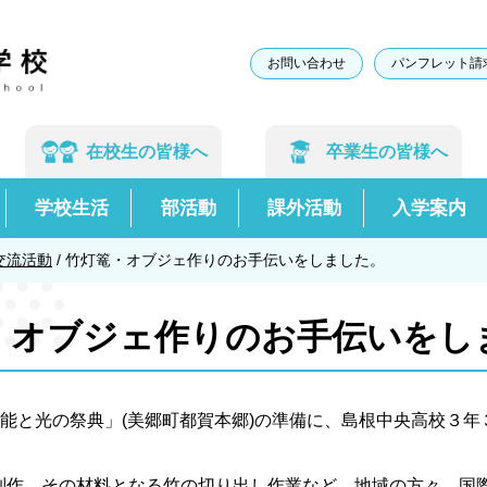
お問い合わせ
パンフレット請
在校生の
皆様へ
卒業生の
皆様へ
学校生活
部活動
課外活動
入学案内
交流活動
/
竹灯篭・オブジェ作りのお手伝いをしました。
・オブジェ作りのお手伝いをし
芸能と光の祭典」(美郷町都賀本郷)の準備に、島根中央高校３年
。
作、その材料となる竹の切り出し作業など、地域の方々、国