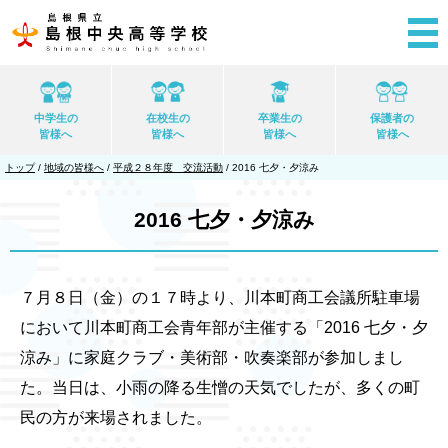
このページの本文へ
中学生の
在校生の
卒業生の
保護者の
皆様へ
皆様へ
皆様へ
皆様へ
現
トップ
/
地域の皆様へ
/
平成２８年度 交流活動
/
2016 七夕・夕涼み
在
の
位
2016 七夕・夕涼み
置：
７月８日（金）の１７時より、川本町商工会議所駐車場
において川本町商工会青年部が主催する「2016 七夕・夕
涼み」に家庭クラブ・美術部・吹奏楽部が参加しまし
た。当日は、小雨の降る生憎の天気でしたが、多くの町
民の方が来場されました。