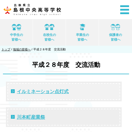
このページの本文へ
中学生の
在校生の
卒業生の
保護者の
皆様へ
皆様へ
皆様へ
皆様へ
現
トップ
/
地域の皆様へ
/
平成２８年度 交流活動
在
の
位
平成２８年度 交流活動
置：
イルミネーション点灯式
川本町産業祭