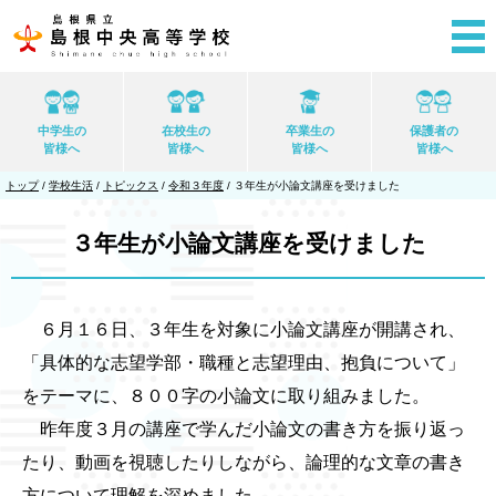
このページの本文へ
中学生の
在校生の
卒業生の
保護者の
皆様へ
皆様へ
皆様へ
皆様へ
現
トップ
/
学校生活
/
トピックス
/
令和３年度
/
３年生が小論文講座を受けました
在
の
位
３年生が小論文講座を受けました
置：
６月１６日、３年生を対象に小論文講座が開講され、
「具体的な志望学部・職種と志望理由、抱負について」
をテーマに、８００字の小論文に取り組みました。
昨年度３月の講座で学んだ小論文の書き方を振り返っ
たり、動画を視聴したりしながら、論理的な文章の書き
方について理解を深めました。