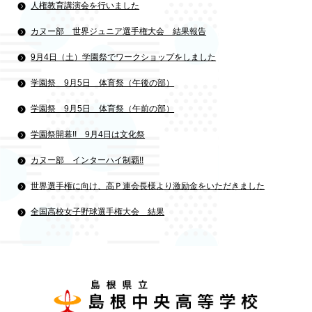
人権教育講演会を行いました
カヌー部 世界ジュニア選手権大会 結果報告
9月4日（土）学園祭でワークショップをしました
学園祭 9月5日 体育祭（午後の部）
学園祭 9月5日 体育祭（午前の部）
学園祭開幕!! 9月4日は文化祭
カヌー部 インターハイ制覇!!
世界選手権に向け、高Ｐ連会長様より激励金をいただきました
全国高校女子野球選手権大会 結果