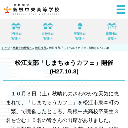
このページの本文へ
中学生の
在校生の
卒業生の
保護者の
皆様へ
皆様へ
皆様へ
皆様へ
現
トップ
/
卒業生の皆様へ
/
松江支部
/
松江支部「しまちゅうカフェ」開催(H27.10.3)
在
の
位
松江支部「しまちゅうカフェ」開催
置：
(H27.10.3)
１０月３日（土）秋晴れのさわやかな天気に恵
まれて、「しまちゅうカフェ」を松江市東本町の
「繁」で開催したところ、島根中央高校卒業生３
名を含む１５名の皆さんの出席がありました。