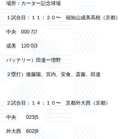
場所：カーター記念球場
１試合目：１１：２０〜 福知山成美高校（京都）
中央 000 7|7
成美 120 0|3
バッテリー）田邉ー増野
２塁打）後藤陽、宮内、安食、斎藤、田邉
２試合目：１４：１０〜 京都外大西（京都）
中央 023|5
外大西 602|8