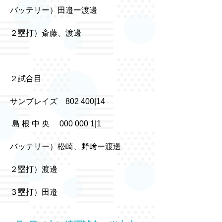
バッテリー）田邉ー渡邊
２塁打）斎藤、渡邊
２試合目
サンブレイズ 802 400|14
島 根 中 央 000 000 1|1
バッテリー）松崎、野﨑ー渡邊
２塁打）渡邊
３塁打）田邉