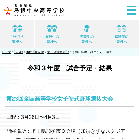
このページの本文へ
中学生の
在校生の
卒業生の
保護者の
皆様へ
皆様へ
皆様へ
皆様へ
現
トップ
/
部活動
/
体育系部活動
/
女子硬式野球部
/
令和３年度 試合予定・結果
在
の
位
令和３年度 試合予定・結果
置：
第23回全国高等学校女子硬式野球選抜大会
日程：3月26日〜4月3日
開催場所：埼玉県加須市３会場（加須きずなスタジア