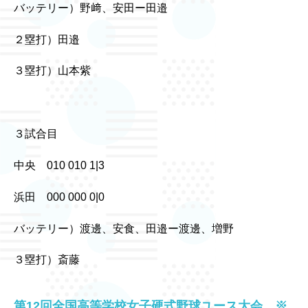
バッテリー）野﨑、安田ー田邉
２塁打）田邉
３塁打）山本紫
３試合目
中央 010 010 1|3
浜田 000 000 0|0
バッテリー）渡邊、安食、田邉ー渡邊、増野
３塁打）斎藤
第12回全国高等学校女子硬式野球ユース大会 ※