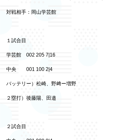
対戦相手：岡山学芸館
１試合目
学芸館 002 205 7|16
中央 001 100 2|4
バッテリー）松崎、野﨑ー増野
２塁打）後藤陽、田邉
２試合目