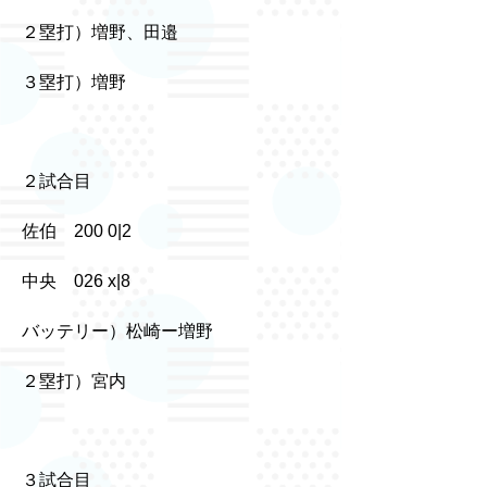
２塁打）増野、田邉
３塁打）増野
２試合目
佐伯 200 0|2
中央 026 x|8
バッテリー）松崎ー増野
２塁打）宮内
３試合目