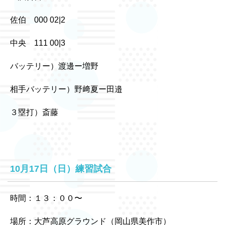
佐伯 000 02|2
中央 111 00|3
バッテリー）渡邊ー増野
相手バッテリー）野﨑夏ー田邉
３塁打）斎藤
10月17日（日）練習試合
時間：１３：００〜
場所：大芦高原グラウンド（岡山県美作市）