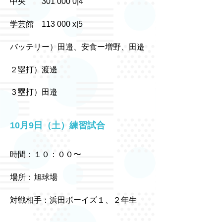
中央 301 000 0|4
学芸館 113 000 x|5
バッテリー）田邉、安食ー増野、田邉
２塁打）渡邊
３塁打）田邉
10月9日（土）練習試合
時間：１０：００〜
場所：旭球場
対戦相手：浜田ボーイズ１、２年生