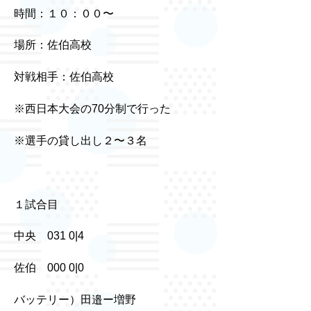
時間：１０：００〜
場所：佐伯高校
対戦相手：佐伯高校
※西日本大会の70分制で行った
※選手の貸し出し２〜３名
１試合目
中央 031 0|4
佐伯 000 0|0
バッテリー）田邉ー増野