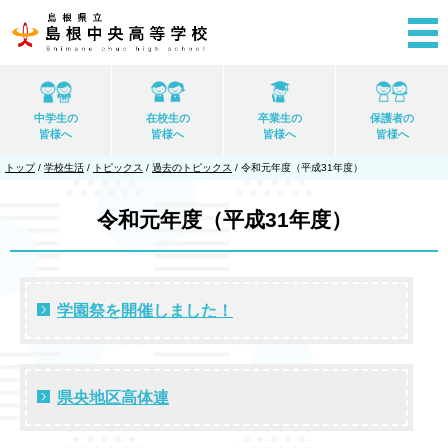
このページの本文へ
中学生の
在校生の
卒業生の
保護者の
皆様へ
皆様へ
皆様へ
皆様へ
現
トップ
/
学校生活
/
トピックス
/
過去のトピックス
/
令和元年度（平成31年度）
在
の
位
令和元年度（平成31年度）
置：
学園祭を開催しました！
県央地区高体連