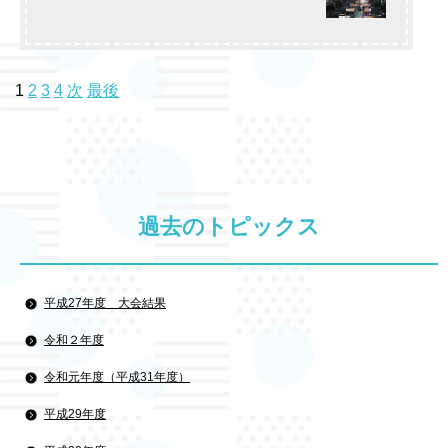
1
2
3
4
次
最後
過去のトピックス
平成27年度 大会結果
令和２年度
令和元年度（平成31年度）
平成29年度