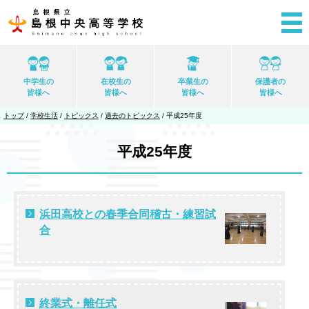
このページの本文へ
中学生の
在校生の
卒業生の
保護者の
皆様へ
皆様へ
皆様へ
皆様へ
現
トップ
/
学校生活
/
トピックス
/
過去のトピックス
/
平成25年度
在
の
位
平成25年度
置：
浜田高校との春季合同稽古・練習試
合
終業式・離任式