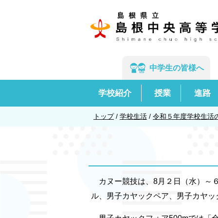
このページの本文へ
中学生の
皆様へ
学校紹介
授業
進路
現
トップ
/
学校生活
/
令和５年度学校生活
在
の
位
置：
カヌー競技は、8月２日（水）～６
ル、男子カヤックペア、男子カヤック