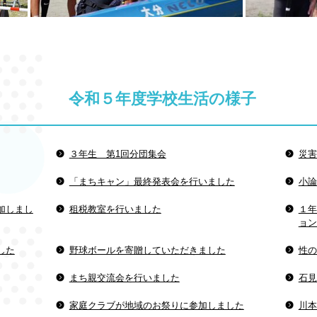
令和５年度学校生活の様子
３年生 第1回分団集会
災害
「まちキャン」最終発表会を行いました
小論
加しまし
租税教室を行いました
１年
ョン
した
野球ボールを寄贈していただきました
性の
まち親交流会を行いました
石見
家庭クラブが地域のお祭りに参加しました
川本