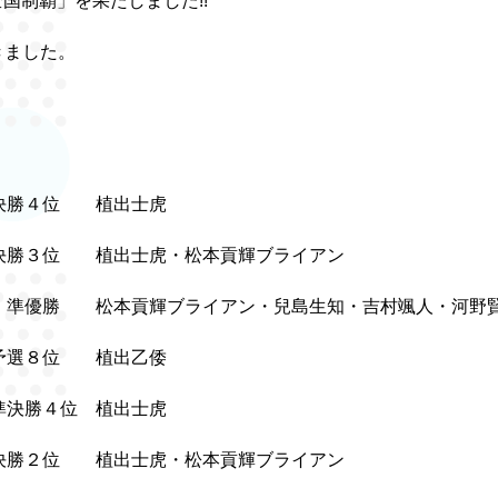
国制覇」を果たしました!!
きました。
…決勝４位 植出士虎
勝３位 植出士虎・松本貢輝ブライアン
 準優勝 松本貢輝ブライアン・兒島生知・吉村颯人・河野
…予選８位 植出乙倭
準決勝４位 植出士虎
勝２位 植出士虎・松本貢輝ブライアン