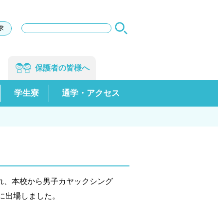
サ
求
イ
ト
内
検
保護者の
皆様へ
索
学生寮
通学・アクセス
れ、本校から男子カヤックシング
mに出場しました。