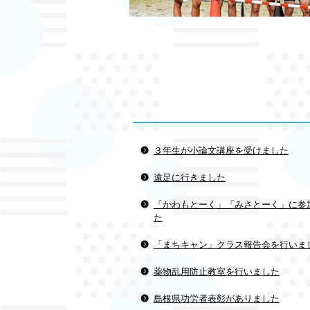
３年生が小論文講座を受けました
遠足に行きました
「かわもとーく」「みさとーく」に参
た
「まちキャン」クラス報告会を行いま
薬物乱用防止教室を行いました
島根県功労者表彰がありました