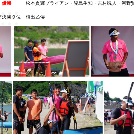
…
優勝
松本貢輝ブライアン・兒島生知・吉村颯人・河野
準決勝９位 植出乙倭