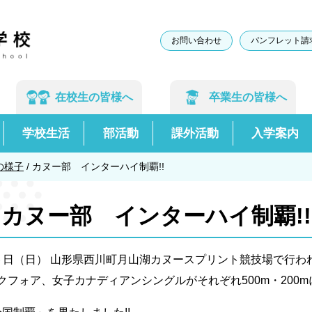
お問い合わせ
パンフレット請
在校生の
皆様へ
卒業生の
皆様へ
学校生活
部活動
課外活動
入学案内
の様子
/
カヌー部 インターハイ制覇!!
カヌー部 インターハイ制覇!!
日（日） 山形県西川町月山湖カヌースプリント競技場で行わ
フォア、女子カナディアンシングルがそれぞれ500m・200