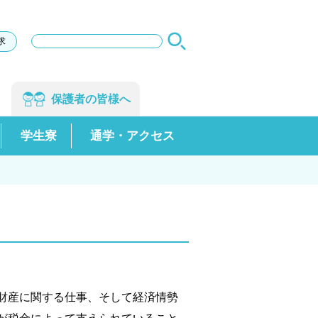
サ
求
イ
ト
内
検
保護者の
皆様へ
索
学生寮
通学・アクセス
財産に関する仕事、そして経済情勢