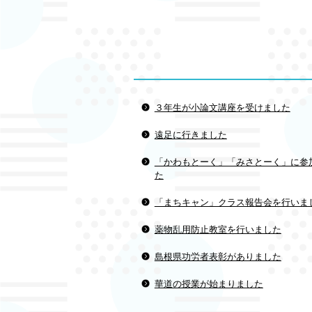
３年生が小論文講座を受けました
遠足に行きました
「かわもとーく」「みさとーく」に参
た
「まちキャン」クラス報告会を行いま
薬物乱用防止教室を行いました
島根県功労者表彰がありました
華道の授業が始まりました