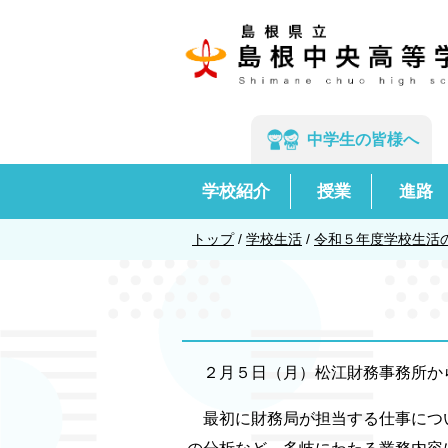
このページの本文へ
中学生の
皆様へ
学校紹介
授業
進路
現
トップ
/
学校生活
/
令和５年度学校生活
在
の
位
置：
２月５日（月）松江財務事務所か
最初に財務局が担当する仕事につい