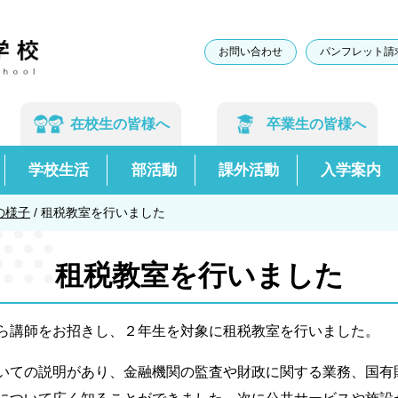
お問い合わせ
パンフレット請
在校生の
皆様へ
卒業生の
皆様へ
学校生活
部活動
課外活動
入学案内
の様子
/
租税教室を行いました
租税教室を行いました
ら講師をお招きし、２年生を対象に租税教室を行いました。
ての説明があり、金融機関の監査や財政に関する業務、国有