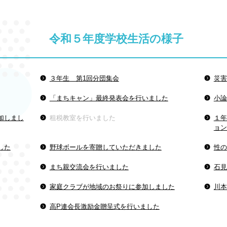
令和５年度学校生活の様子
３年生 第1回分団集会
災害
「まちキャン」最終発表会を行いました
小論
加しまし
租税教室を行いました
１年
ョン
した
野球ボールを寄贈していただきました
性の
まち親交流会を行いました
石見
家庭クラブが地域のお祭りに参加しました
川本
高P連会長激励金贈呈式を行いました