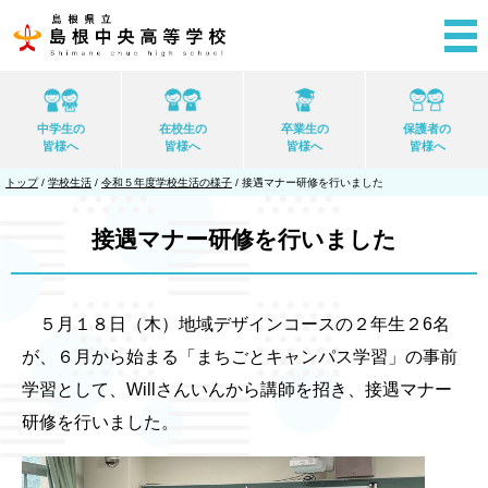
このページの本文へ
中学生の
在校生の
卒業生の
保護者の
皆様へ
皆様へ
皆様へ
皆様へ
現
トップ
/
学校生活
/
令和５年度学校生活の様子
/
接遇マナー研修を行いました
在
の
位
接遇マナー研修を行いました
置：
５月１８日（木）地域デザインコースの２年生２6名
が、６月から始まる「まちごとキャンパス学習」の事前
学習として、Willさんいんから講師を招き、接遇マナー
研修を行いました。