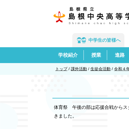
このページの本文へ
中学生の
皆様へ
学校紹介
授業
進路
現
トップ
/
課外活動
/
生徒会活動
/
令和４
在
の
位
置：
体育祭 午後の部は応援合戦からス
きました。