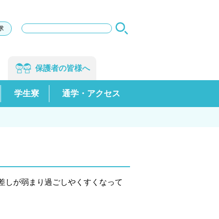
サ
求
イ
ト
内
検
保護者の
皆様へ
索
学生寮
通学・アクセス
差しが弱まり過ごしやくすくなって