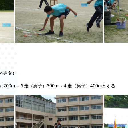
体男女）
200m→３走（男子）300m→４走（男子）400mとする