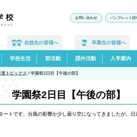
お問い合わせ
パンフレット請
在校生の
皆様へ
卒業生の
皆様へ
学校生活
部活動
課外活動
入学案内
年度トピックス
/
学園祭2日目【午後の部】
学園祭2日目【午後の部】
タートです。台風の影響か少し曇り空になってきましたが、日