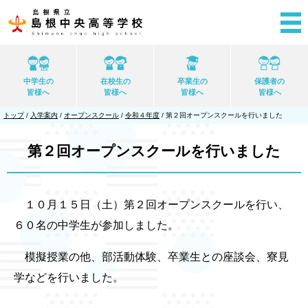
このページの本文へ
中学生の
在校生の
卒業生の
保護者の
皆様へ
皆様へ
皆様へ
皆様へ
現
トップ
/
入学案内
/
オープンスクール
/
令和４年度
/
第２回オープンスクールを行いました
在
の
位
第２回オープンスクールを行いました
置：
１０月１５日（土）第２回オープンスクールを行い、
６０名の中学生が参加しました。
模擬授業の他、部活動体験、卒業生との座談会、寮見
学などを行いました。