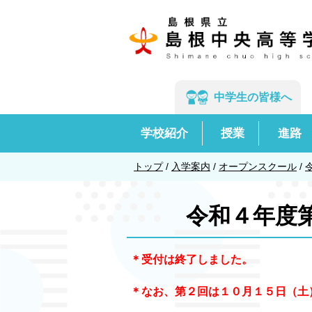
このページの本文へ
中学生の
皆様へ
学校紹介
授業
進路
現
トップ
/
入学案内
/
オープンスクール
/
在
の
令和４年度
位
置：
＊受付は終了しました
。
＊なお、第２回は１０月１５日（土