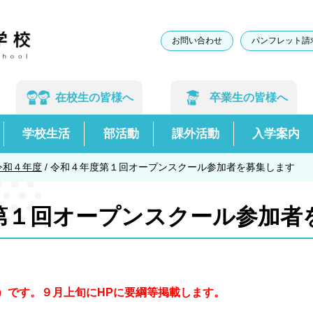
お問い合わせ
パンフレット請
在校生の
皆様へ
卒業生の
皆様へ
学校生活
部活動
課外活動
入学案内
令和４年度
/
令和４年度第１回オープンスクール参加者を募集します
第１回オープンスクール参加者
）です。９月上旬にHPに要綱等掲載します。