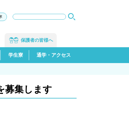
サ
求
イ
ト
内
検
保護者の
皆様へ
索
学生寮
通学・アクセス
を募集します