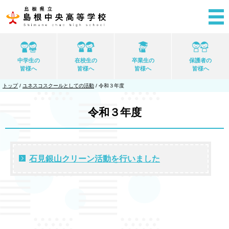
このページの本文へ
中学生の
在校生の
卒業生の
保護者の
皆様へ
皆様へ
皆様へ
皆様へ
現
トップ
/
ユネスコスクールとしての活動
/
令和３年度
在
の
位
令和３年度
置：
石見銀山クリーン活動を行いました