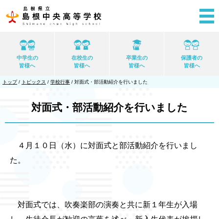
このページの本文へ
中学生の
在校生の
卒業生の
保護者の
皆様へ
皆様へ
皆様へ
皆様へ
現
トップ
/
トピックス
/
学校行事
/
対面式・部活動紹介を行いました
在
の
位
対面式・部活動紹介を行いました
置：
４月１０日（水）に対面式と部活動紹介を行いまし
た。
対面式では、吹奏楽部の演奏と共に新１年生が入場