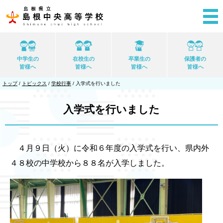
このページの本文へ
中学生の
在校生の
卒業生の
保護者の
皆様へ
皆様へ
皆様へ
皆様へ
現
トップ
/
トピックス
/
学校行事
/
入学式を行いました
在
の
位
入学式を行いました
置：
４月９日（火）に令和６年度の入学式を行い、県内外
４８校の中学校から８８名が入学しました。