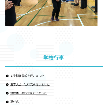
学校行事
１学期終業式を行いました
夏季大会 壮行式を行いました
県総体 壮行式を行いました
退任式