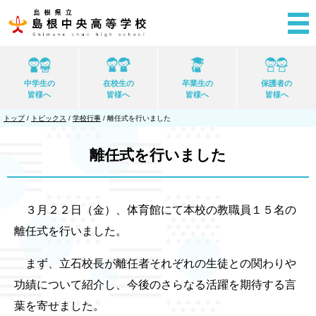
このページの本文へ
中学生の
在校生の
卒業生の
保護者の
皆様へ
皆様へ
皆様へ
皆様へ
現
トップ
/
トピックス
/
学校行事
/
離任式を行いました
在
の
位
離任式を行いました
置：
３月２２日（金）、体育館にて本校の教職員１５名の
離任式を行いました。
まず、立石校長が離任者それぞれの生徒との関わりや
功績について紹介し、今後のさらなる活躍を期待する言
葉を寄せました。