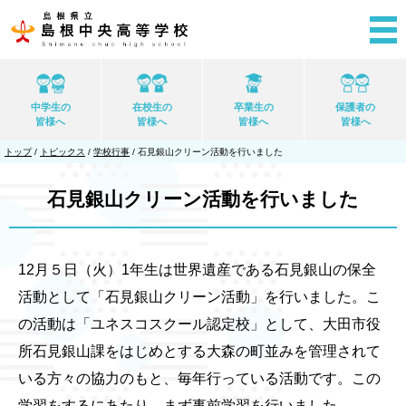
このページの本文へ
中学生の
在校生の
卒業生の
保護者の
皆様へ
皆様へ
皆様へ
皆様へ
現
トップ
/
トピックス
/
学校行事
/
石見銀山クリーン活動を行いました
在
の
位
石見銀山クリーン活動を行いました
置：
12月５日（火）1年生は世界遺産である石見銀山の保全
活動として「石見銀山クリーン活動」を行いました。こ
の活動は「ユネスコスクール認定校」として、大田市役
所石見銀山課をはじめとする大森の町並みを管理されて
いる方々の協力のもと、毎年行っている活動です。この
学習をするにあたり、まず事前学習を行いました。