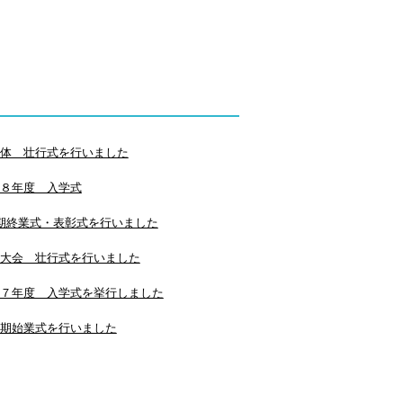
体 壮行式を行いました
８年度 入学式
期終業式・表彰式を行いました
大会 壮行式を行いました
７年度 入学式を挙行しました
期始業式を行いました