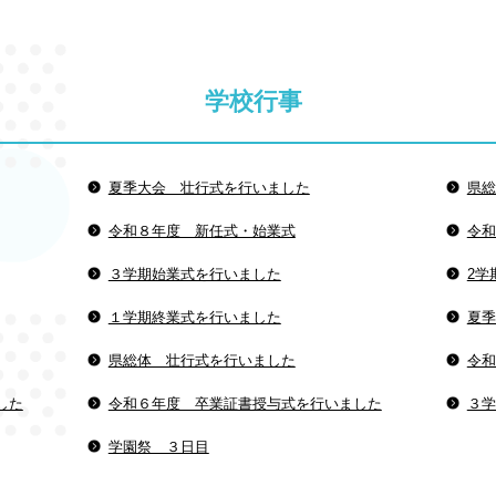
学校行事
夏季大会 壮行式を行いました
県総
令和８年度 新任式・始業式
令和
３学期始業式を行いました
2学
１学期終業式を行いました
夏季
県総体 壮行式を行いました
令和
した
令和６年度 卒業証書授与式を行いました
３学
学園祭 ３日目