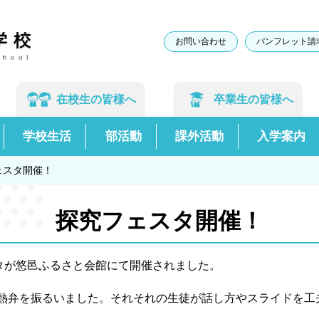
お問い合わせ
パンフレット請
在校生の
皆様へ
卒業生の
皆様へ
学校生活
部活動
課外活動
入学案内
ェスタ開催！
探究フェスタ開催！
タが悠邑ふるさと会館にて開催されました。
弁を振るいました。それそれの生徒が話し方やスライドを工