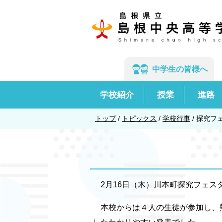
このページの本文へ
中学生の
皆様へ
学校紹介
授業
進路
現
トップ
/
トピックス
/
学校行事
/
探究フ
在
の
位
置：
2月16日（木）川本町探究フェス
本校からは４人の生徒が参加し、熱