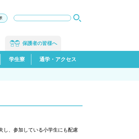
サ
求
イ
ト
内
検
保護者の
皆様へ
索
学生寮
通学・アクセス
夫し、参加している小学生にも配慮