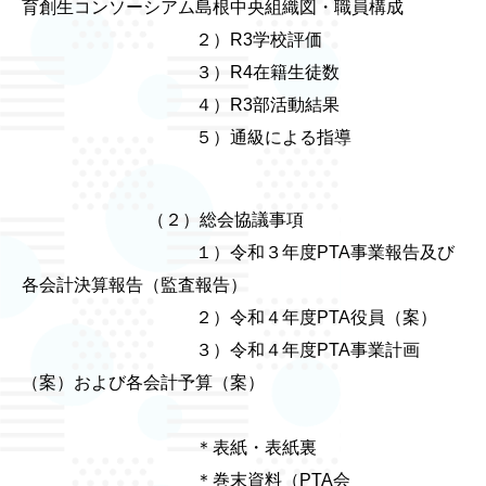
育創生コンソーシアム島根中央組織図・職員構成
２）R3学校評価
３）R4在籍生徒数
４）R3部活動結果
５）通級による指導
（２）総会協議事項
１）令和３年度PTA事業報告及び
各会計決算報告（監査報告）
２）令和４年度PTA役員（案）
３）令和４年度PTA事業計画
（案）および各会計予算（案）
＊表紙・表紙裏
＊巻末資料（PTA会