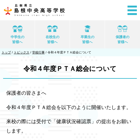
このページの本文へ
中学生の
在校生の
卒業生の
保護者の
皆様へ
皆様へ
皆様へ
皆様へ
現
トップ
/
トピックス
/
学校行事
/
令和４年度ＰＴＡ総会について
在
の
位
令和４年度ＰＴＡ総会について
置：
保護者の皆さまへ
令和４年度ＰＴＡ総会を以下のように開催いたします。
来校の際には受付で「健康状況確認票」の提出をお願い
します。