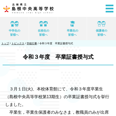
このページの本文へ
中学生の
在校生の
卒業生の
保護者の
皆様へ
皆様へ
皆様へ
皆様へ
現
トップ
/
トピックス
/
学校行事
/
令和３年度 卒業証書授与式
在
の
位
令和３年度 卒業証書授与式
置：
３月１日(火)、本校体育館にて、令和３年度卒業生
（島根中央高等学校第13期生）の卒業証書授与式を挙行
しました。
卒業生，卒業生保護者のみなさま，教職員のみが出席