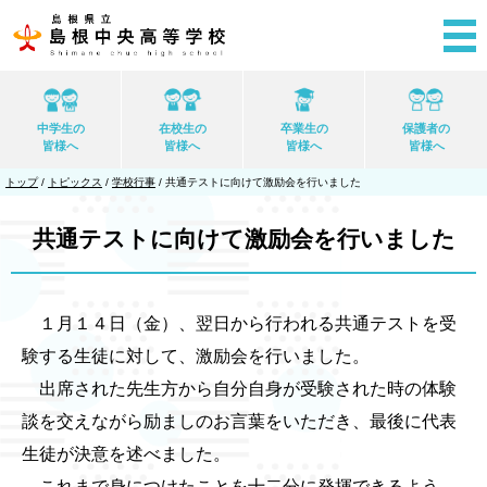
このページの本文へ
中学生の
在校生の
卒業生の
保護者の
皆様へ
皆様へ
皆様へ
皆様へ
現
トップ
/
トピックス
/
学校行事
/
共通テストに向けて激励会を行いました
在
の
位
共通テストに向けて激励会を行いました
置：
１月１４日（金）、翌日から行われる共通テストを受
験する生徒に対して、激励会を行いました。
出席された先生方から自分自身が受験された時の体験
談を交えながら励ましのお言葉をいただき、最後に代表
生徒が決意を述べました。
これまで身につけたことを十二分に発揮できるよう、