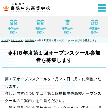
このページの本文へ
中学生の
在校生の
卒業生の
保護者の
皆様へ
皆様へ
皆様へ
皆様へ
現
トップ
/
トピックス
/
お知らせ
/
令和８年度第１回オープンスクール参加者を募集します
在
の
位
令和８年度第１回オープンスクール参加
置：
者を募集します
第１回オープンスクールを７月２７日（月）に開催いた
します。
詳しい内容については「第１回島根中央高校オープンス
クールのご案内」をご覧ください。
「第１回島根中央高校オープンスクールのご案内」に掲