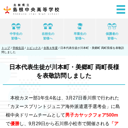
このページの本文へ
中学生の
在校生の
卒業生の
保護者の
皆様へ
皆様へ
皆様へ
皆様へ
現
トップ
/
学校生活
/
トピックス
/
令和４年度
/
日本代表生徒が川本町・美郷町 両町長様を表敬訪
在
問しました
の
位
置：
日本代表生徒が川本町・美郷町 両町長様
を表敬訪問しました
本校カヌー部1年生4名は、3月27日香川県で行われた
「カヌースプリントジュニア海外派遣選手選考会」に島
根中央ドリームチームとして
男子カヤックフォア500m
で
優勝
し、9月29日から石川県小松市で開催される
「ア