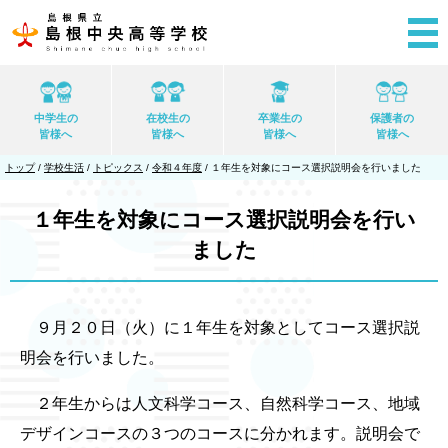
このページの本文へ
中学生の
在校生の
卒業生の
保護者の
皆様へ
皆様へ
皆様へ
皆様へ
現
トップ
/
学校生活
/
トピックス
/
令和４年度
/
１年生を対象にコース選択説明会を行いました
在
の
位
１年生を対象にコース選択説明会を行い
置：
ました
９月２０日（火）に１年生を対象としてコース選択説
明会を行いました。
２年生からは人文科学コース、自然科学コース、地域
デザインコースの３つのコースに分かれます。説明会で