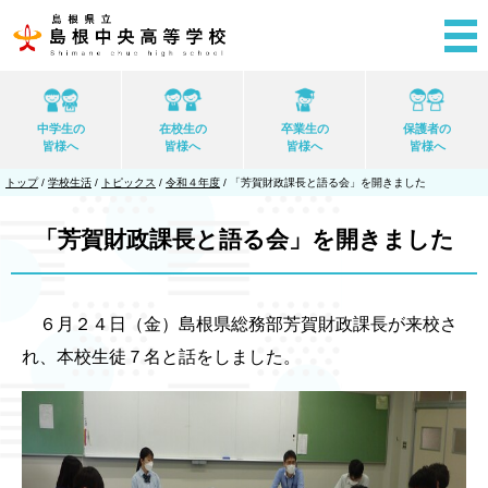
このページの本文へ
中学生の
在校生の
卒業生の
保護者の
皆様へ
皆様へ
皆様へ
皆様へ
現
トップ
/
学校生活
/
トピックス
/
令和４年度
/
「芳賀財政課長と語る会」を開きました
在
の
位
「芳賀財政課長と語る会」を開きました
置：
６月２４日（金）島根県総務部芳賀財政課長が来校さ
れ、本校生徒７名と話をしました。