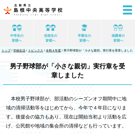
このページの本文へ
中学生の
在校生の
卒業生の
保護者の
皆様へ
皆様へ
皆様へ
皆様へ
現
トップ
/
学校生活
/
トピックス
/
令和４年度
/
男子野球部が「小さな親切」実行章を受章しました
在
の
位
男子野球部が「小さな親切」実行章を受
置：
章しました
本校男子野球部が、部活動のシーズンオフ期間中に地
域の清掃活動等をはじめてから、今年で４年目になりま
す。後援会の協力もあり、現在は開始当初より活動を広
げ、公民館や地域の集会所の清掃なども行っています。