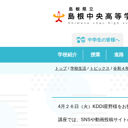
このページの本文へ
中学生の
皆様へ
学校紹介
授業
進路
現
トップ
/
学校生活
/
トピックス
/
令和４
在
の
位
置：
4月２６日（火）KDDI星野様を
講座では、SNSや動画投稿サイト