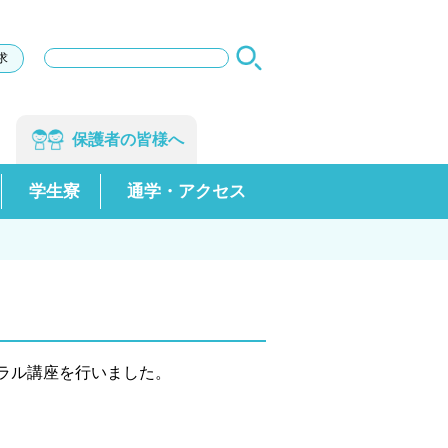
サ
求
イ
ト
内
検
保護者の
皆様へ
索
学生寮
通学・アクセス
ラル講座を行いました。