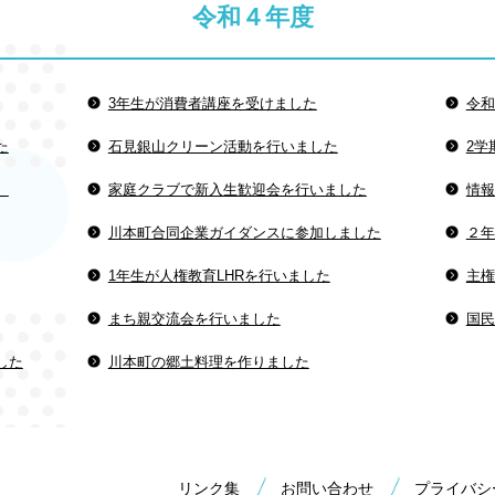
令和４年度
3年生が消費者講座を受けました
令和
た
石見銀山クリーン活動を行いました
2学
。
家庭クラブで新入生歓迎会を行いました
情報
川本町合同企業ガイダンスに参加しました
２年
1年生が人権教育LHRを行いました
主権
まち親交流会を行いました
国民
した
川本町の郷土料理を作りました
リンク集
お問い合わせ
プライバシ