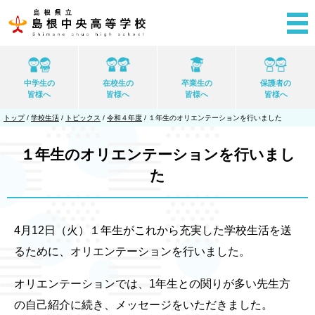
このページの本文へ
中学生の
在校生の
卒業生の
保護者の
皆様へ
皆様へ
皆様へ
皆様へ
現
トップ
/
学校生活
/
トピックス
/
令和４年度
/
１年生のオリエンテーションを行いました
在
の
位
１年生のオリエンテーションを行いまし
置：
た
4月12日（火）１年生がこれから充実した学校生活を送
るために、オリエンテーションを行いました。
オリエンテーションでは、1年生との関りが多い先生方
の自己紹介に続き、メッセージをいただきました。