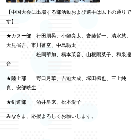
【中国大会に出場する部活動および選手は以下の通りで
す】
★カヌー部 行田朋晃、小鑓亮太、齋藤哲一、清水慧、
大見省吾、市川蒼空、中島聡太
松岡華加、橋本茉音、山根陽菜子、和泉凜
音
★陸上部 野口月華、吉迫大成、塚田楓也、三上純
真、安部晄生
★剣道部 酒井星来、松本愛子
みなさま、応援よろしくお願いします。