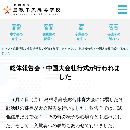
このページの本文へ
中学生の
在校生の
卒業生の
保護者の
皆様へ
皆様へ
皆様へ
皆様へ
現
トップ
/
課外活動
/
生徒会活動
/
令和３年度 トピックス
/
総体報告会・中国大会壮行式が行われ
在
ました
の
位
置：
総体報告会・中国大会壮行式が行われま
した
６月７日（月） 島根県高校総合体育大会に出場した各
部活動の部長が大会報告を行いました。報告会では、試
合結果だけでなく、その時の様子や心境なども述べまし
た。そして、入賞者への表彰もあわせて行いました。