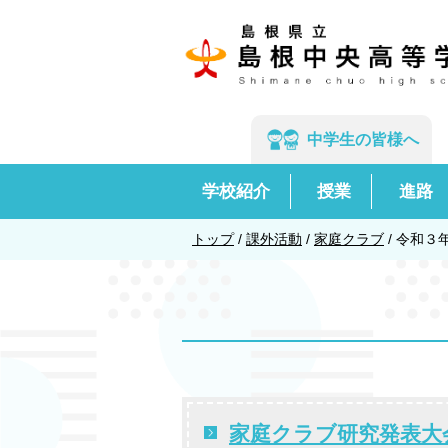
このページの本文へ
中学生の
皆様へ
学校紹介
授業
進路
現
トップ
/
課外活動
/
家庭クラブ
/
令和３
在
の
位
置：
家庭クラブ研究発表大