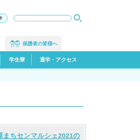
サ
求
イ
ト
内
検
保護者の
皆様へ
索
学生寮
通学・アクセス
まちセンマルシェ2021の