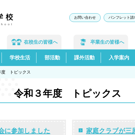
お問い合わせ
パンフレット請
在校生の
皆様へ
卒業生の
皆様へ
学校生活
部活動
課外活動
入学案内
年度 トピックス
令和３年度 トピックス
会に参加しました
家庭クラブが三原