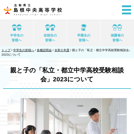
このページの本文へ
中学生の
在校生の
卒業生の
保護者の
皆様へ
皆様へ
皆様へ
皆様へ
現
トップ
/
中学生の皆様へ
/
各種説明会
/
令和５年度
/
親と子の「私立・都立中学高校受験相談会」
在
2023について
の
位
置：
親と子の「私立・都立中学高校受験相談
会」2023について