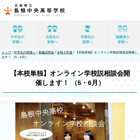
このページの本文へ
中学生の
在校生の
卒業生の
保護者の
皆様へ
皆様へ
皆様へ
皆様へ
現
トップ
/
中学生の皆様へ
/
各種説明会
/
令和４年度
/
【本校単独】オンライン学校説相談会開催し
在
ます！ （5・6月）
の
位
置：
【本校単独】オンライン学校説相談会開
催します！ （5・6月）