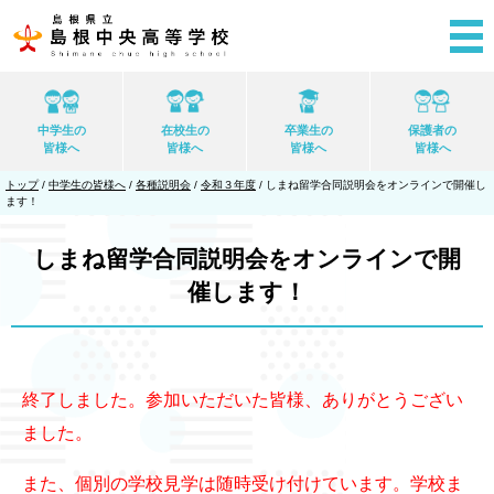
このページの本文へ
中学生の
在校生の
卒業生の
保護者の
皆様へ
皆様へ
皆様へ
皆様へ
現
トップ
/
中学生の皆様へ
/
各種説明会
/
令和３年度
/
しまね留学合同説明会をオンラインで開催し
在
ます！
の
位
置：
しまね留学合同説明会をオンラインで開
催します！
終了しました。参加いただいた皆様、ありがとうござい
ました。
また、個別の学校見学は随時受け付けています。学校ま