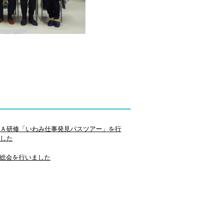
Ａ研修「いわみ仕事発見バスツアー」を行
した
A総会を行いました