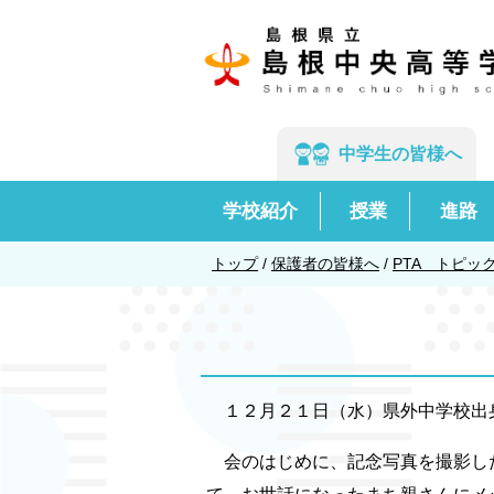
このページの本文へ
中学生の
皆様へ
学校紹介
授業
進路
現
トップ
/
保護者の皆様へ
/
PTA トピッ
在
の
位
置：
１２月２１日（水）県外中学校出
会のはじめに、記念写真を撮影した