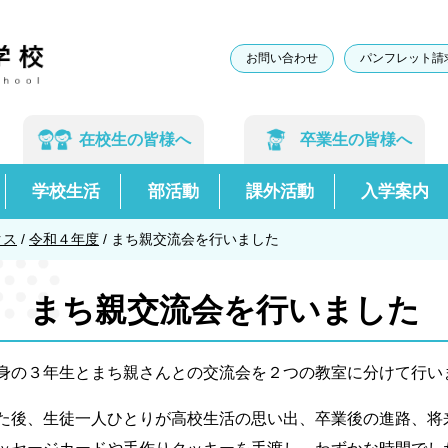
お問い合わせ
パンフレット請
在校生の
皆様へ
卒業生の
皆様へ
学校生活
部活動
課外活動
入学案内
クス
/
令和４年度
/
まち親交流会を行いました
まち親交流会を行いました
身の３年生とまち親さんとの交流会を２つの教室に分けて行い
後、生徒一人ひとりが高校生活の思い出、卒業後の進路、将