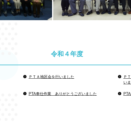
令和４年度
ＰＴＡ地区会を行いました
ＰＴ
いま
PTA奉仕作業 ありがとうございました
PT