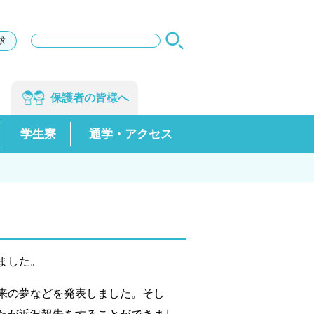
サ
求
イ
ト
内
検
保護者の
皆様へ
索
学生寮
通学・アクセス
ました。
来の夢などを発表しました。そし