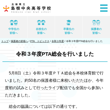
このページの本文へ
中学生の
在校生の
卒業生の
保護者の
皆様へ
皆様へ
皆様へ
皆様へ
現
トップ
/
保護者の皆様へ
/
PTA トピックス
/
令和３年度
/
令和３年度PTA総会を行いました
在
の
位
令和３年度PTA総会を行いました
置：
5月8日（土）令和３年度ＰＴＡ総会を本校体育館で行
いました。約50名の保護者様に来校いただたほか、今年
度初の試みとして行ったライブ配信でも全国から参加い
ただきました。
総会の協議については以下の通りです。