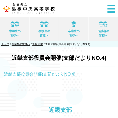
このページの本文へ
中学生の
在校生の
卒業生の
保護者の
皆様へ
皆様へ
皆様へ
皆様へ
現
トップ
/
卒業生の皆様へ
/
近畿支部
/
近畿支部役員会開催(支部だよりNO.4)
在
の
位
近畿支部役員会開催(支部だよりNO.4)
置：
近畿支部役員会開催(支部だよりNO.4)
近畿支部