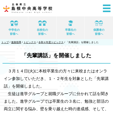
このページの本文へ
中学生の
在校生の
卒業生の
保護者の
皆様へ
皆様へ
皆様へ
皆様へ
現
トップ
/
進路指導
/
トピックス
/
令和４年度トピックス
/
「先輩講話」を開催しました
在
の
位
「先輩講話」を開催しました
置：
３月１４日(火)に本校卒業生の方々に来校またはオンラ
イン参加していただき、１・２年生を対象とした「先輩講
話」を開催しました。
生徒は進学グループと就職グループに分かれて話を聞き
ました。進学グループでは卒業生の３名に、勉強と部活の
両立に関する悩み、壁を乗り越えた時の達成感、そして、