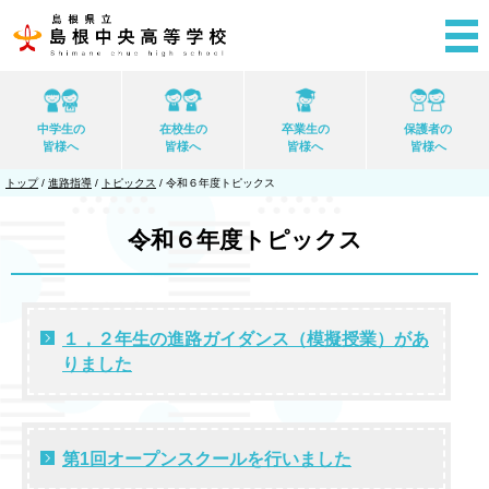
このページの本文へ
中学生の
在校生の
卒業生の
保護者の
皆様へ
皆様へ
皆様へ
皆様へ
現
トップ
/
進路指導
/
トピックス
/
令和６年度トピックス
在
の
位
令和６年度トピックス
置：
１，２年生の進路ガイダンス（模擬授業）があ
りました
第1回オープンスクールを行いました