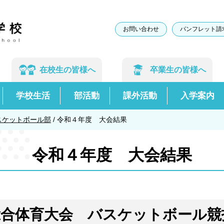
お問い合わせ
パンフレット請
在校生の
皆様へ
卒業生の
皆様へ
学校生活
部活動
課外活動
入学案内
スケットボール部
/
令和４年度 大会結果
令和４年度 大会結果
総合体育大会 バスケットボール競