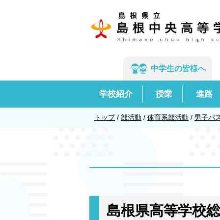
このページの本文へ
中学生の
皆様へ
学校紹介
授業
進路
現
トップ
/
部活動
/
体育系部活動
/
男子バ
在
の
位
置：
島根県高等学校