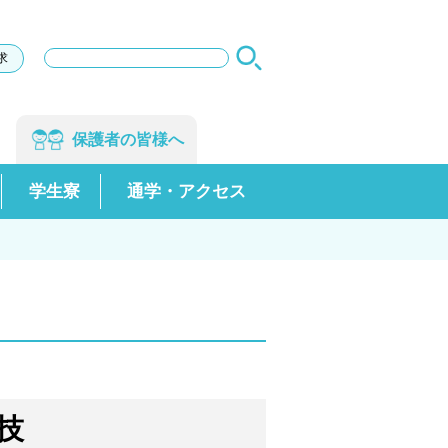
サ
求
イ
ト
内
検
保護者の
皆様へ
索
学生寮
通学・アクセス
技