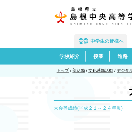
このページの本文へ
中学生の
皆様へ
学校紹介
授業
進路
現
トップ
/
部活動
/
文化系部活動
/
デジタ
在
の
位
置：
大会等成績(平成２１～２４年度)