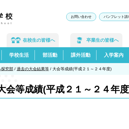
お問い合わせ
パンフレット請
在校生の
皆様へ
卒業生の
皆様へ
学校生活
部活動
課外活動
入学案内
ル探究部
/
過去の大会結果等
/
大会等成績(平成２１～２４年度)
大会等成績(平成２１～２４年度