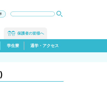
サ
求
イ
ト
内
検
保護者の
皆様へ
索
学生寮
通学・アクセス
)