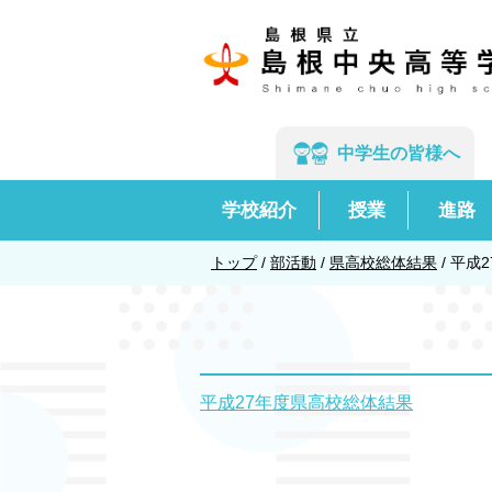
このページの本文へ
中学生の
皆様へ
学校紹介
授業
進路
現
トップ
/
部活動
/
県高校総体結果
/
平成
在
の
位
置：
平成27年度県高校総体結果