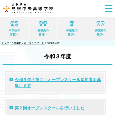
このページの本文へ
中学生の
在校生の
卒業生の
保護者の
皆様へ
皆様へ
皆様へ
皆様へ
現
トップ
/
入学案内
/
オープンスクール
/
令和３年度
在
の
位
令和３年度
置：
令和３年度第２回オープンスクール参加者を募
集します
第２回オープンスクールを行いました