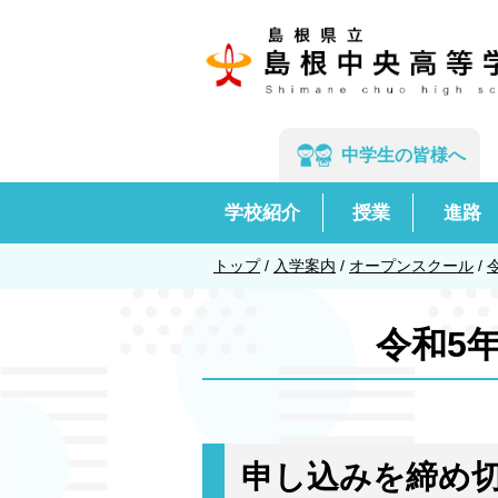
このページの本文へ
中学生の
皆様へ
学校紹介
授業
進路
現
トップ
/
入学案内
/
オープンスクール
/
在
の
令和5
位
置：
申し込みを締め