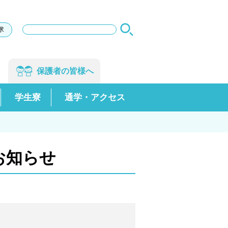
サ
求
イ
ト
内
検
保護者の
皆様へ
索
学生寮
通学・アクセス
お知らせ