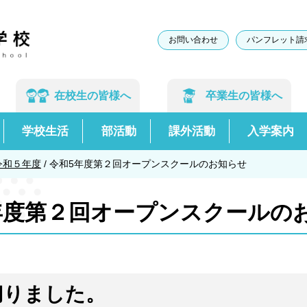
お問い合わせ
パンフレット請
在校生の
皆様へ
卒業生の
皆様へ
学校生活
部活動
課外活動
入学案内
令和５年度
/
令和5年度第２回オープンスクールのお知らせ
年度第２回オープンスクールの
切りました。